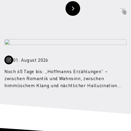
01. August 2026
Noch 65 Tage bis: „Hoffmanns Erzählungen” –
zwischen Romantik und Wahnsinn, zwischen
himmlischem Klang und nächtlicher Halluzination
entfaltet sich in dieser Oper von Jacques Offenbach
eine mitreißende Dynamik, in der Kunst, Erinnerung
und Schuld untrennbar miteinander verwoben sind.
Premiere ist am 04.10.2026: https://theater-
koblenz.de/hoffmanns-erzaehlungen/ #theaterkoblenz
#oper #etahoffmann #offenbach