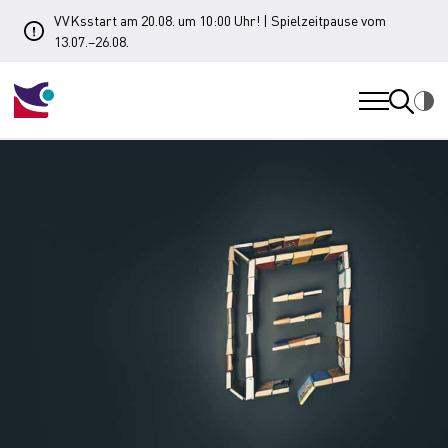
VVKsstart am 20.08. um 10:00 Uhr! | Spielzeitpause vom
13.07.–26.08.