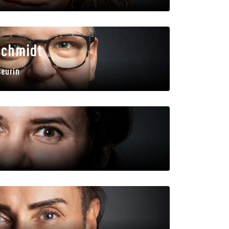
Schmidt
seurin