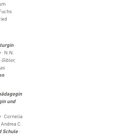
hum
 Fuchs
ried
turgin
·
n
· N.N.
a
Gibler,
eas
en
pädagogin
in und
n
· Cornelia
 Andrea C.
d Schule
·