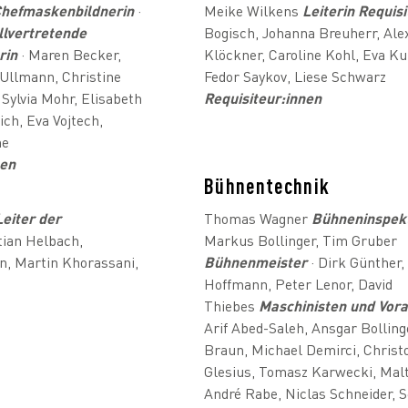
hefmaskenbildnerin
·
Meike Wilkens
Leiterin Requisi
llvertretende
Bogisch, Johanna Breuherr, Ale
rin
· Maren Becker,
Klöckner, Caroline Kohl, Eva K
Ullmann, Christine
Fedor Saykov, Liese Schwarz
 Sylvia Mohr, Elisabeth
Requisiteur:innen
ch, Eva Vojtech,
ne
nen
Bühnentechnik
Leiter der
Thomas Wagner
Bühneninspek
tian Helbach,
Markus Bollinger, Tim Gruber
, Martin Khorassani,
Bühnenmeister
· Dirk Günther,
Hoffmann, Peter Lenor, David
Thiebes
Maschinisten und Vora
Arif Abed-Saleh, Ansgar Bolling
Braun, Michael Demirci, Christ
Glesius, Tomasz Karwecki, Mal
André Rabe, Niclas Schneider, S