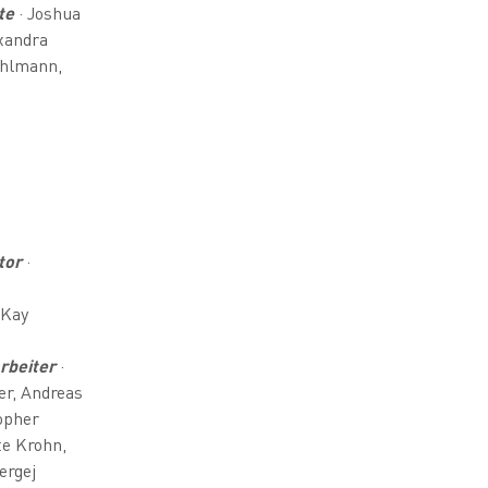
te
· Joshua
xandra
uhlmann,
tor
·
 Kay
rbeiter
·
er, Andreas
opher
te Krohn,
ergej