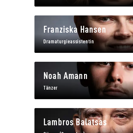
Franziska Hansen
Dramaturgieassistentin
Noah Amann
Tänzer
Lambros Balatsas