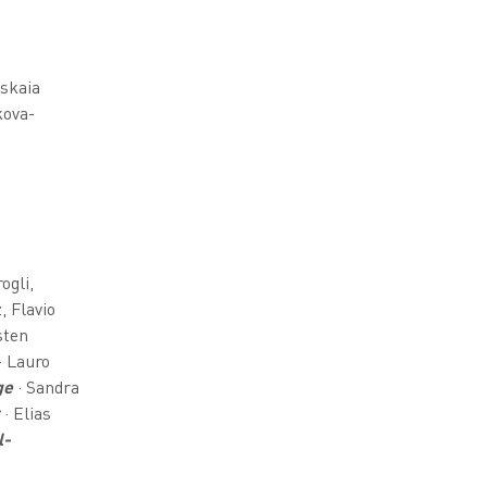
tskaia
kova-
ogli,
 Flavio
sten
· Lauro
ge
· Sandra
· Elias
l-