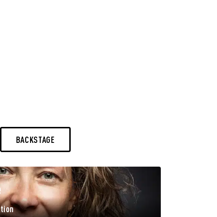
BACKSTAGE
e
ition