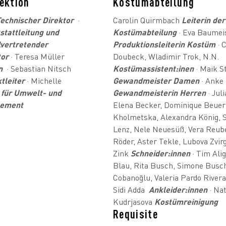
ektion
Kostümabteilung
echnischer Direktor
·
Carolin Quirmbach
Leiterin der
stattleitung und
Kostümabteilung
· Eva Baumei
lvertretender
Produktionsleiterin Kostüm
· 
tor
· Teresa Müller
Doubeck, Wladimir Trok, N.N.
n
· Sebastian Nitsch
Kostümassistent:inen
· Maik S
tleiter
· Michelle
Gewandmeister Damen
· Anke
 für Umwelt- und
Gewandmeisterin Herren
· Jul
ement
Elena Becker, Dominique Beuer
Kholmetska, Alexandra König, 
Lenz, Nele Neuesüß, Vera Reube
Röder, Aster Tekle, Lubova Zvir
Zink
Schneider:innen
· Tim Ali
Blau, Rita Busch, Simone Busch
Cobanoğlu, Valeria Pardo Rivera
Sidi Adda
Ankleider:innen
· Nat
Kudrjasova
Kostümreinigung
Requisite