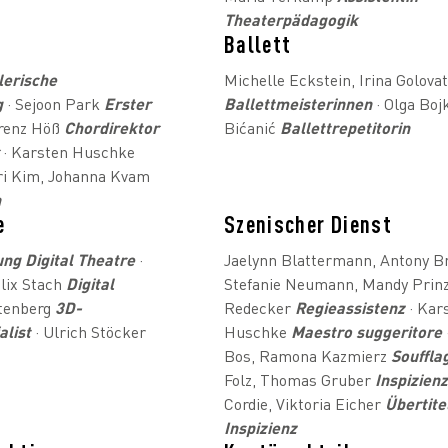
Theaterpädagogik
Ballett
lerische
Michelle Eckstein, Irina Golova
g
· Sejoon Park
Erster
Ballettmeisterinnen
· Olga Boj
renz Höß
Chordirektor
Bićanić
Ballettrepetitorin
· Karsten Huschke
ri Kim, Johanna Kvam
n
e
Szenischer Dienst
ung Digital Theatre
·
Jaelynn Blattermann, Antony Br
elix Stach
Digital
Stefanie Neumann, Mandy Prinz,
utenberg
3D-
Redecker
Regieassistenz
· Kar
alist
· Ulrich Stöcker
Huschke
Maestro suggeritore
Bos, Ramona Kazmierz
Souffla
Folz, Thomas Gruber
Inspizienz
Cordie, Viktoria Eicher
Übertite
Inspizienz