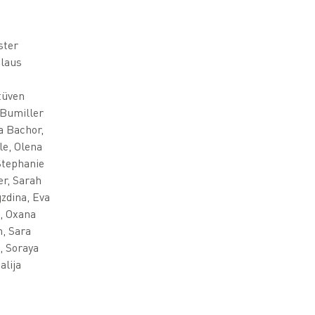
ster
Claus
tüven
 Bumiller
ia Bachor,
le, Olena
Stephanie
r, Sarah
gzdina, Eva
g, Oxana
, Sara
, Soraya
alija