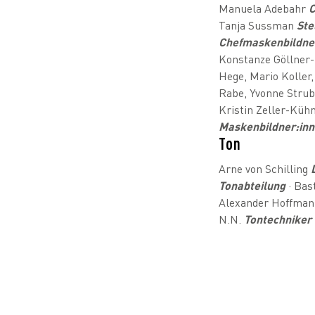
Manuela Adebahr
C
Tanja Sussman
Ste
Chefmaskenbildne
Konstanze Göllner-
Hege, Mario Koller,
Rabe, Yvonne Strubi
Kristin Zeller-Küh
Maskenbildner:in
Ton
Arne von Schilling
Tonabteilung
· Bas
Alexander Hoffmann
N.N.
Tontechniker