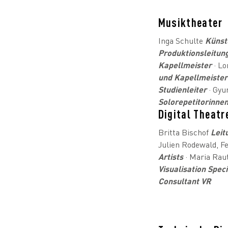
Musiktheater
Inga Schulte
Künst
Produktionsleitun
Kapellmeister
· Lo
und Kapellmeister
Studienleiter
· Gyu
Solorepetitorinne
Digital Theatr
Britta Bischof
Leit
Julien Rodewald, F
Artists
· Maria Ra
Visualisation Speci
Consultant VR