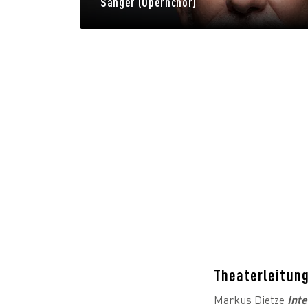
Sänger (Opernchor)
Theaterleitun
Markus Dietze
Int