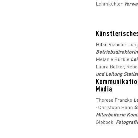
Lehmkühler
Verwal
Künstlerische
Hilke Viehöfer-Jür
Betriebsdirektori
Melanie Bürkle
Lei
Laura Belker, Reb
und Leitung Statis
Kommunikation
Media
Theresa Franzke
L
· Christoph Hahn
G
Mitarbeiterin Ko
Głębocki
F
otografi