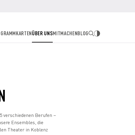
OGRAMM
KARTEN
ÜBER UNS
MITMACHEN
BLOG
N
25 verschiedenen Berufen –
unsere Ensembles, die
llen Theater in Koblenz