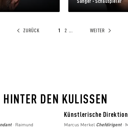
Sänger · Schauspieler
ZURÜCK
1
2
...
WEITER
HINTER DEN KULISSEN
g
Künstlerische Direktio
endant
· Raimund
Marcus Merkel
Chefdirigent
· 