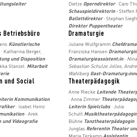
tungsleiter
Dietze
Operndirektor
· Caro T
Schauspieldirektorin ·
Steffen
Ballettdirektor
·
Stephan Siegf
Direktor Puppentheater
s Betriebsbüro
Dramaturgie
gens
Künstlerische
Juliane Wulfgramm
Chefdrama
n
· Katharina Berger,
Franziska Hansen
Dramaturgi
tung und Disposition
·
Dramaturgieassistent:in
· Nin
ekka Stanzel
Mitarbeit
Sebastian Schulze Jolles, Andr
terie
Wahlberg
Gast-Dramaturg:inn
 und Social
Theaterpädagogik
Anne Riecke
Leitende Theater
eiterin Kommunikation
· Anna Zimmer
Theaterpädagog
rafiker
· Isabel Heinz
Leiterin Spielclubs
· Julia
mmunikation
·
Arek
Schutt
Musiktheaterpädagogi
e und Videografie
Bühne
Tanztheaterpädagogin
·
Junglas
Referentin Theater un
Maria Terkamp
Assistentin