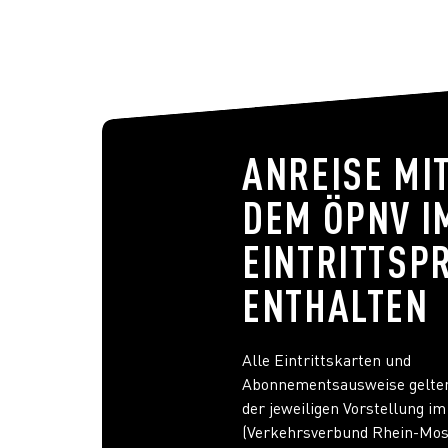
ANREISE MI
DEM ÖPNV I
EINTRITTSP
ENTHALTEN
Alle Eintrittskarten und
Abonnementsausweise gelte
der jeweiligen Vorstellung i
(Verkehrsverbund Rhein-Mosel