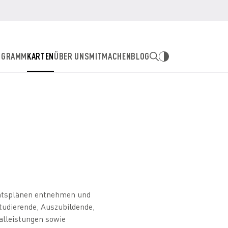
OGRAMM
KARTEN
ÜBER UNS
MITMACHEN
BLOG
N
onatsplänen entnehmen und
tudierende, Auszubildende,
alleistungen sowie