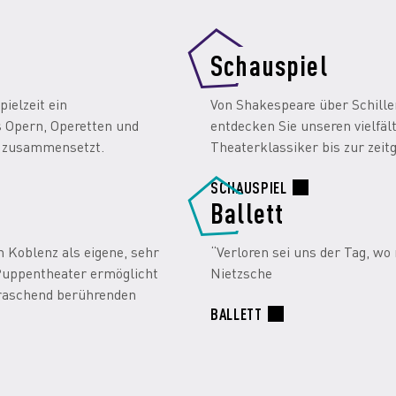
Schauspiel
ielzeit ein
Von Shakespeare über Schille
 Opern, Operetten und
entdecken Sie unseren vielfäl
e zusammensetzt.
Theaterklassiker bis zur zei
SCHAUSPIEL
Ballett
n Koblenz als eigene, sehr
“Verloren sei uns der Tag, wo 
 Puppentheater ermöglicht
Nietzsche
raschend berührenden
BALLETT