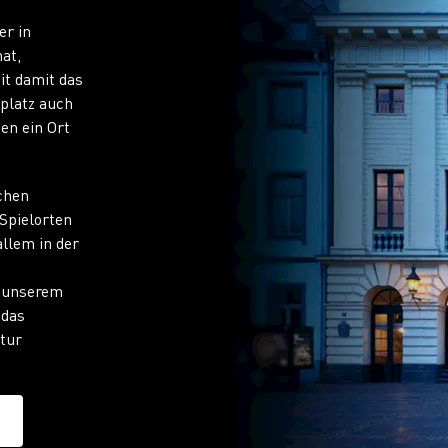
er in
at,
eit damit das
platz auch
en ein Ort
chen
Spielorten
allem in der
 unserem
 das
tur