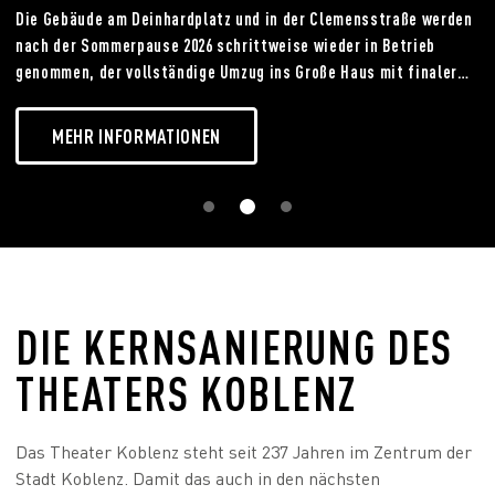
Die Gebäude am Deinhardplatz und in der Clemensstraße werden
nach der Sommerpause 2026 schrittweise wieder in Betrieb
genommen, der vollständige Umzug ins Große Haus mit finaler
Nutzungsübergabe erfolgt zum Jahreswechsel 2026/2027. Der
Spielplan 2026/2027 kann größtenteils wie geplant realisiert
MEHR INFORMATIONEN
werden.
DIE KERNSANIERUNG DES
THEATERS KOBLENZ
Das Theater Koblenz steht seit 237 Jahren im Zentrum der
Stadt Koblenz. Damit das auch in den nächsten