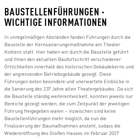
Vorstellungen besuchen oder ein Abonnement abschließen
beziehungsweise verlängern, für unser Programm werben
BAUSTELLENFÜHRUNGEN ·
oder Mitglied im Freundeskreis Theater Koblenz e.V.
WICHTIGE INFORMATIONEN
werden.
In unregelmäßigen Abständen fanden Führungen durch die
Baustelle der Kernsanierungsmaßnahme am Theater
Koblenz statt. Hier haben wir durch die Baustelle geführt
und Ihnen den aktuellen Baufortschritt verschiedener
Örtlichkeiten innerhalb des historischen Gebäudekerns und
der angrenzenden Betriebsgebäude gezeigt. Diese
Führungen boten besondere und unerwartete Einblicke in
die Sanierung des 237 Jahre alten Theatergebäudes. Da sich
die Baustelle ständig weiterentwickelt, konnten jeweils nur
Bereiche gezeigt werden, die zum Zeitpunkt der jeweiligen
Führung freigegeben waren – inzwischen sind keine
Baustellenführungen mehr möglich, da nun die
Finalisierung der Baumaßnahmen ansteht, sodass die
Wiedereröffnung des Großen Hauses im Februar 2027