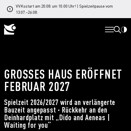
VVKsstart am 20.08. um 10:00 Uhr! | Spielzeitpause vom
13.07.–26.08.
GROSSES HAUS ERÖFFNET F
EBRUAR 2027
Spielzeit 2026/2027 wird an verlängerte
Bauzeit angepasst
·
Rückkehr an den
Deinhardplatz mit „Dido and Aeneas |
Waiting for you“