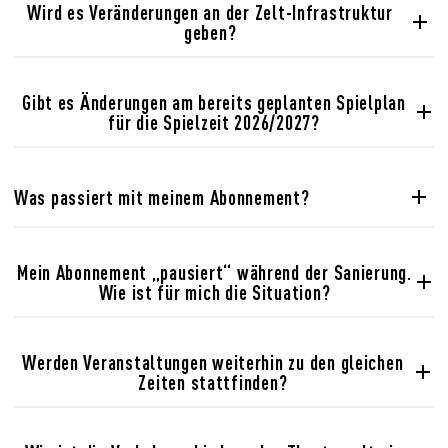
Wird es Veränderungen an der Zelt-Infrastruktur
geben?
Gibt es Änderungen am bereits geplanten Spielplan
für die Spielzeit 2026/2027?
Was passiert mit meinem Abonnement?
Mein Abonnement „pausiert“ während der Sanierung.
Wie ist für mich die Situation?
Alle Abonnentinnen und Abonnenten werden separat von
Wenn ihr Abonnement pausiert, melden wir uns mit
der Theaterkasse informiert.
Werden Veranstaltungen weiterhin zu den gleichen
gesonderten Informationen bei Ihnen.
Zeiten stattfinden?
Die Veranstaltungszeiten bleiben grundsätzlich