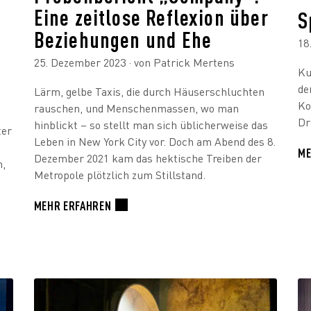
Eine zeitlose Reflexion über
S
Beziehungen und Ehe
18
25. Dezember 2023
· von Patrick Mertens
Ku
de
Lärm, gelbe Taxis, die durch Häuserschluchten
Ko
rauschen, und Menschenmassen, wo man
Dr
hinblickt – so stellt man sich üblicherweise das
ter
Leben in New York City vor. Doch am Abend des 8.
ME
Dezember 2021 kam das hektische Treiben der
n,
Metropole plötzlich zum Stillstand.
MEHR ERFAHREN