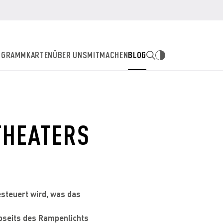
OGRAMM
KARTEN
ÜBER UNS
MITMACHEN
BLOG
THEATERS
esteuert wird, was das
abseits des Rampenlichts