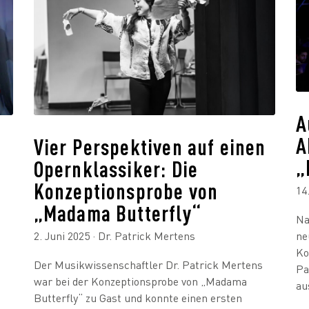
A
A
Vier Perspektiven auf einen
„
Opernklassiker: Die
Konzeptionsprobe von
14
„Madama Butterfly“
Na
ne
2. Juni 2025
· Dr. Patrick Mertens
Ko
Der Musikwissenschaftler Dr. Patrick Mertens
Pa
war bei der Konzeptionsprobe von „Madama
au
Butterfly“ zu Gast und konnte einen ersten