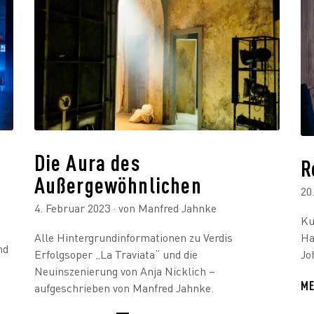
Die Aura des
R
Außergewöhnlichen
20
4. Februar 2023
· von Manfred Jahnke
Ku
Ha
Alle Hintergrundinformationen zu Verdis
nd
Jo
Erfolgsoper „La Traviata“ und die
Neuinszenierung von Anja Nicklich –
ME
aufgeschrieben von Manfred Jahnke.