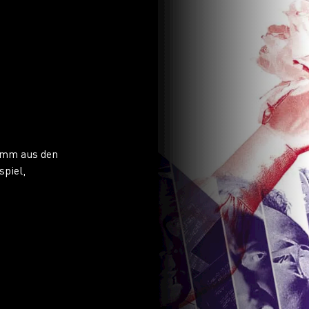
amm aus den
spiel,