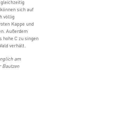
gleichzeitig
 können sich auf
 völlig
roten Kappe und
uen. Außerdem
as hohe C zu singen
ald verhält.
ünglich am
r Bautzen