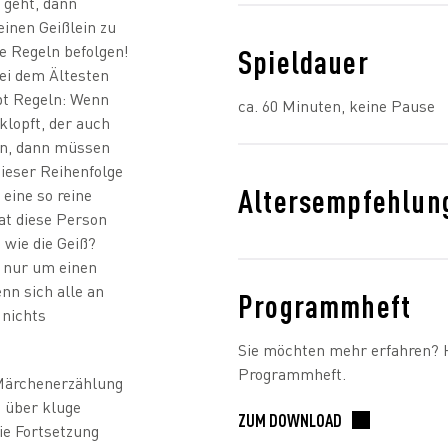
 geht, dann
inen Geißlein zu
re Regeln befolgen!
Spieldauer
ei dem Ältesten
ibt Regeln: Wenn
ca. 60 Minuten, keine Pause
klopft, der auch
in, dann müssen
dieser Reihenfolge
Altersempfehlun
eine so reine
at diese Person
wie die Geiß?
h nur um einen
nn sich alle an
Programmheft
 nichts
Sie möchten mehr erfahren? H
Programmheft.
 Märchenerzählung
 über kluge
ZUM DOWNLOAD
ie Fortsetzung