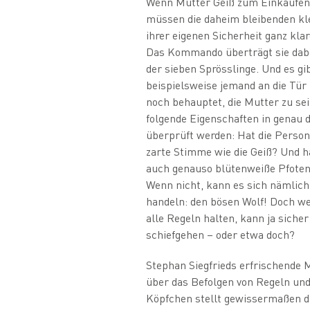
Wenn Mutter Geiß zum Einkaufen
müssen die daheim bleibenden kle
ihrer eigenen Sicherheit ganz kla
Das Kommando überträgt sie dab
der sieben Sprösslinge. Und es g
beispielsweise jemand an die Tür 
noch behauptet, die Mutter zu se
folgende Eigenschaften in genau 
überprüft werden: Hat die Person 
zarte Stimme wie die Geiß? Und h
auch genauso blütenweiße Pfoten 
Wenn nicht, kann es sich nämlic
handeln: den bösen Wolf! Doch we
alle Regeln halten, kann ja sicher
schiefgehen – oder etwa doch?
Stephan Siegfrieds erfrischende
über das Befolgen von Regeln und
Köpfchen stellt gewissermaßen d