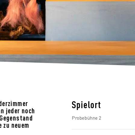
Spielort
nderzimmer
n jeder noch
 Gegenstand
Probebühne 2
ie zu neuem