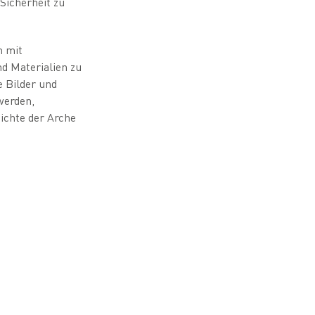
Sicherheit zu
m mit
d Materialien zu
 Bilder und
werden,
hichte der Arche