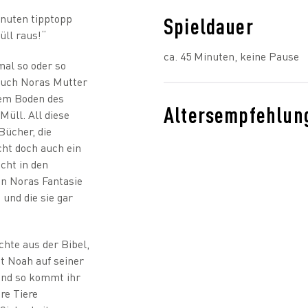
inuten tipptopp
Spieldauer
üll raus!“
ca. 45 Minuten, keine Pause
mal so oder so
 auch Noras Mutter
dem Boden des
Altersempfehlun
Müll. All diese
Bücher, die
cht doch auch ein
icht in den
 in Noras Fantasie
 und die sie gar
chte aus der Bibel,
et Noah auf seiner
 Und so kommt ihr
hre Tiere