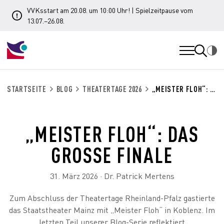
VVKsstart am 20.08. um 10:00 Uhr! | Spielzeitpause vom
13.07.–26.08.
STARTSEITE
BLOG
THEATERTAGE 2026
„MEISTER FLOH“: DAS GROSSE FINALE
„MEISTER FLOH“: DAS
GROSSE FINALE
31. März 2026 · Dr. Patrick Mertens
Zum Abschluss der Theatertage Rheinland-Pfalz gastierte
das Staatstheater Mainz mit „Meister Floh“ in Koblenz. Im
letzten Teil unserer Blog-Serie reflektiert