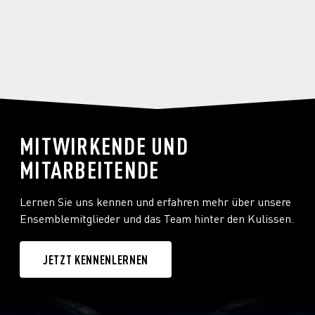
nochmal in Gedanken durch, mache
Atemübungen und dehne mich ein bisschen,
esse eine Banane, trinke Wasser und
lutsche eine GeloRevoice. Ziemlich
unspektakulär.
MITWIRKENDE UND
Das möchtest du können ...
MITARBEITENDE
Mich so leicht und frei bewegen, wie unsere
Lernen Sie uns kennen und erfahren mehr über unsere
Balletttänzer:innen aus dem Ballett
Ensemblemitglieder und das Team hinter den Kulissen.
Ensemble.
JETZT KENNENLERNEN