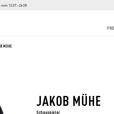
 vom 13.07.–26.08.
PR
OB MÜHE
JAKOB MÜHE
Schauspieler