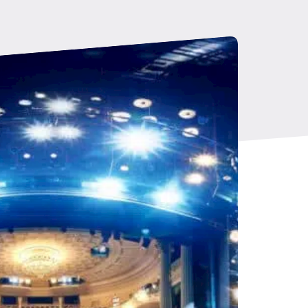
4-7-11 Atmung und ein Mantra.
hat, Snowboard, obwohl ich mir
lbein gebrochen habe und