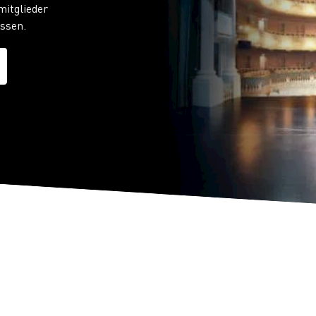
itglieder
issen.