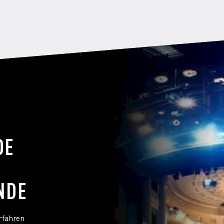
Dein Tipp gegen Lampenfieber?
Welchen Sport liebst du?
DE
Alles was mit nem Ball zu tun 
beim letzten mal das Schlüsse
NDE
Bouldern.
rfahren