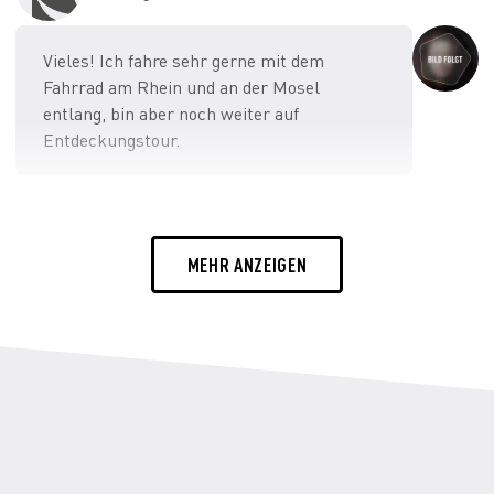
Vieles! Ich fahre sehr gerne mit dem
Fahrrad am Rhein und an der Mosel
entlang, bin aber noch weiter auf
Entdeckungstour.
Was hast du zuletzt für dich entdeckt?
MEHR ANZEIGEN
Yoga! Das tut mir sehr gut, vor allem in der
Mittagspause zwischen den Proben.
Dein Lieblingsgetränk, um auf eine Premiere
anzustoßen: