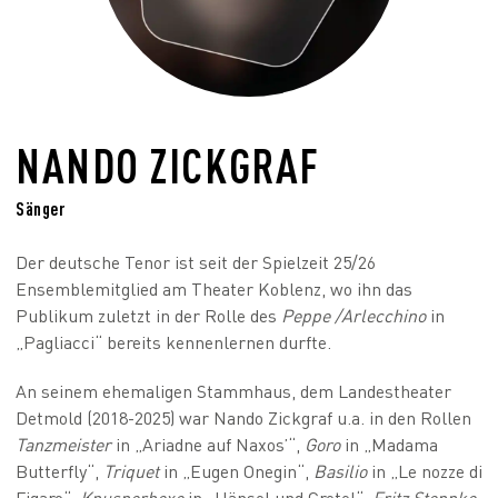
NANDO ZICKGRAF
Sänger
Der deutsche Tenor ist seit der Spielzeit 25/26
Ensemblemitglied am Theater Koblenz, wo ihn das
Publikum zuletzt in der Rolle des
Peppe /Arlecchino
in
„Pagliacci“ bereits kennenlernen durfte.
An seinem ehemaligen Stammhaus, dem Landestheater
Detmold (2018-2025) war Nando Zickgraf u.a. in den Rollen
Tanzmeister
in „Ariadne auf Naxos’“,
Goro
in „Madama
Butterfly“,
Triquet
in „Eugen Onegin“,
Basilio
in „Le nozze di
Figaro“,
Knusperhexe
in „Hänsel und Gretel“,
Fritz Steppke