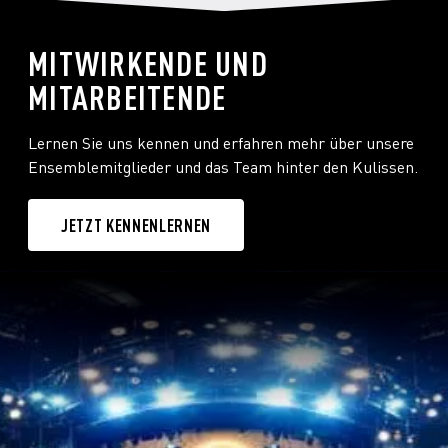
Auf die Zusammenarbeit mit einem tollen
Team und auf spannende Programme wie
u.a. "Das Rheingold"!
MITWIRKENDE UND
MITARBEITENDE
Lernen Sie uns kennen und erfahren mehr über unsere
Wo zieht es dich hin, wenn du entspannen
Ensemblemitglieder und das Team hinter den Kulissen.
willst?
JETZT KENNENLERNEN
In die Natur.