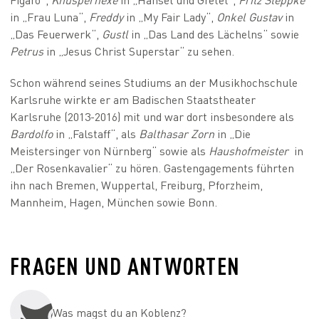
in „Frau Luna“,
Freddy
in „My Fair Lady“,
Onkel Gustav
in
„Das Feuerwerk“,
Gustl
in „Das Land des Lächelns“ sowie
Petrus
in „Jesus Christ Superstar“ zu sehen.
Schon während seines Studiums an der Musikhochschule
Karlsruhe wirkte er am Badischen Staatstheater
Karlsruhe (2013-2016) mit und war dort insbesondere als
Bardolfo
in „Falstaff“, als
Balthasar Zorn
in „Die
Meistersinger von Nürnberg“ sowie als
Haushofmeister
in
„Der Rosenkavalier“ zu hören. Gastengagements führten
ihn nach Bremen, Wuppertal, Freiburg, Pforzheim,
Mannheim, Hagen, München sowie Bonn.
FRAGEN UND ANTWORTEN
Was magst du an Koblenz?