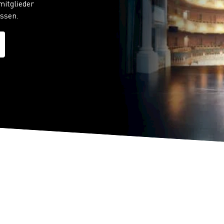
itglieder
issen.