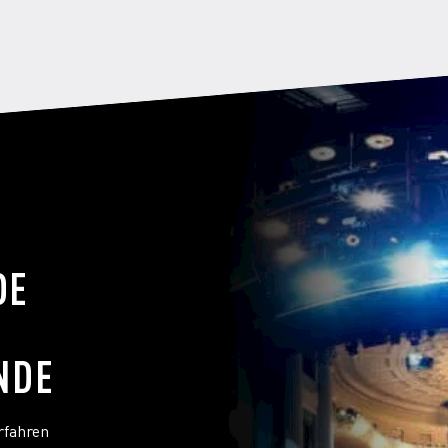
DE
NDE
rfahren