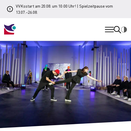
VVKsstart am 20.08. um 10:00 Uhr! | Spielzeitpause vom
13.07.–26.08.