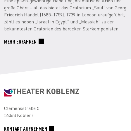
Eine episch-gewichtige Handlung, dramatische Arien und
große Chöre – all das bietet das Oratorium „Saul“ von Georg
Friedrich Händel (1685–1759). 1739 in London uraufgeführt,
zählt es neben „Israel in Egypt“ und „Messiah“ zu den
bekanntesten Oratorien des barocken Starkomponisten.
MEHR ERFAHREN
Clemensstraße 5
56068 Koblenz
KONTAKT AUFNEHMEN