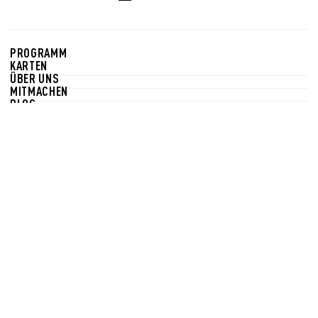
PROGRAMM
KARTEN
ÜBER UNS
MITMACHEN
BLOG
Newsletter
Bleiben Sie auf dem Laufenden! In unserem Newsletter
informieren wir Sie wöchentlich über das aktuelle
Programm und Sonderveranstaltungen.
NEWSLETTER ABONNIEREN
PRESSE