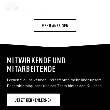
Dein schönster Publikumsmoment?
MEHR ANZEIGEN
Neujahrskonzert 2022 in Koblenz.
Wie bereitest du dich auf eine Vorstellung vor?
MITWIRKENDE UND
MITARBEITENDE
Stretching, Pavarotti's Musik, warm up.
Lernen Sie uns kennen und erfahren mehr über unsere
Ensemblemitglieder und das Team hinter den Kulissen.
Der beste Geruch?
JETZT KENNENLERNEN
Gerösteter Kaffee.