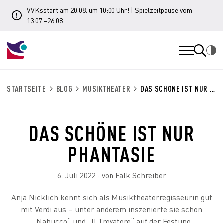
VVKsstart am 20.08. um 10:00 Uhr! | Spielzeitpause vom
13.07.–26.08.
STARTSEITE
BLOG
MUSIKTHEATER
DAS SCHÖNE IST NUR PHANTASIE
DAS SCHÖNE IST NUR
PHANTASIE
6. Juli 2022 · von Falk Schreiber
Anja Nicklich kennt sich als Musiktheaterregisseurin gut
mit Verdi aus – unter anderem inszenierte sie schon
„Nabucco“ und „Il Trovatore“ auf der Festung