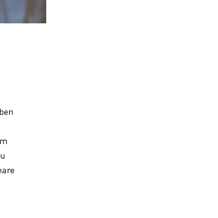
eben
im
hu
eare
n