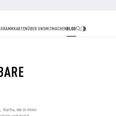
OGRAMM
KARTEN
ÜBER UNS
MITMACHEN
BLOG
BARE
 Karhu, die in ihren
tellt und damit