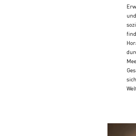
Erw
und
soz
fin
Hor
dur
Mee
Ges
sic
Wel