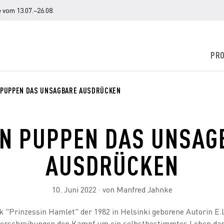
 vom 13.07.–26.08.
PR
PUPPEN DAS UNSAGBARE AUSDRÜCKEN
N PUPPEN DAS UNSAG
AUSDRÜCKEN
10. Juni 2022 · von Manfred Jahnke
"Prinzessin Hamlet" der 1982 in Helsinki geborene Autorin E.L.
erschreibungen den Kampf um ein selbstbestimmtes Leben dars