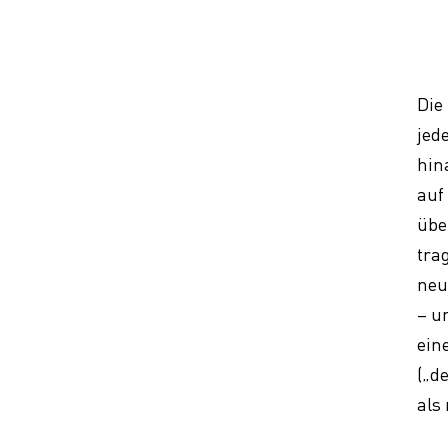
Die
jed
hin
auf
übe
tra
neu
– u
ein
(„d
als