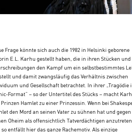
se Frage könnte sich auch die 1982 in Helsinki geborene
orin E.L. Karhu gestellt haben, die in ihren Stücken und
rschreibungen den Kampf um ein selbstbestimmtes L
stellt und damit zwangsläufig das Verhältnis zwischen
ividuum und Gesellschaft betrachtet. In ihrer „Tragödie 
ic-Format“ – so der Untertitel des Stücks – macht Kar
 Prinzen Hamlet zu einer Prinzessin. Wenn bei Shakesp
let den Mord an seinen Vater zu sühnen hat und gegen
nen Oheim als offensichtlich Tatverdächtigen anzutrete
, so entfällt hier das ganze Rachemotiv. Als einzige