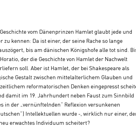
 Geschichte vom Dänenprinzen Hamlet glaubt jede und
er zu kennen: Da ist einer, der seine Rache so lange
auszögert, bis am dänischen Königshofe alle tot sind. Bi
 Horatio, der die Geschichte von Hamlet der Nachwelt
rliefern soll. Aber ist Hamlet, der bei Shakespeare als
gische Gestalt zwischen mittelalterlichem Glauben und
zeitlichem reformatorischen Denken eingepresst scheit
nd damit im 19. Jahrhundert neben Faust zum Sinnbild
es in der „vernünftelnden“ Reflexion versunkenen
eutschen“) Intellektuellen wurde -, wirklich nur einer, de
 neu erwachtes Individuum scheitert?