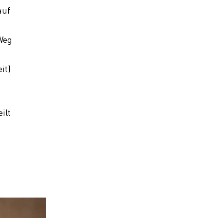
auf
 Weg
it)
ilt
e