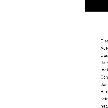
Die
Aut
Übe
dar
Ind
Com
den
Ham
sei
hat