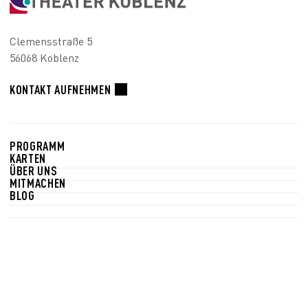
Clemensstraße 5
56068 Koblenz
KONTAKT AUFNEHMEN
PROGRAMM
KARTEN
ÜBER UNS
MITMACHEN
BLOG
Newsletter
Bleiben Sie auf dem Laufenden! In unserem Newsletter
informieren wir Sie wöchentlich über das aktuelle
Programm und Sonderveranstaltungen.