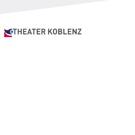
Clemensstraße 5
56068 Koblenz
KONTAKT AUFNEHMEN
PROGRAMM
KARTEN
ÜBER UNS
MITMACHEN
BLOG