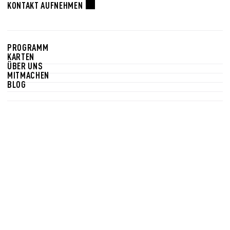
KONTAKT AUFNEHMEN
PROGRAMM
KARTEN
ÜBER UNS
MITMACHEN
BLOG
Newsletter
Bleiben Sie auf dem Laufenden! In unserem Newsletter
informieren wir Sie wöchentlich über das aktuelle
Programm und Sonderveranstaltungen.
NEWSLETTER ABONNIEREN