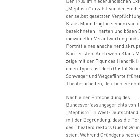
Der 1936 im niederländischen Exi
„Mephisto” erzählt von der Freihe
der selbst gesetzten Verpflichtu
Klaus Mann fragt in seinem von i
bezeichneten „harten und bösen 
individueller Verantwortung und z
Porträt eines anscheinend skrup
Karrieristen. Auch wenn Klaus M
zeige mit der Figur des Hendrik H
einen Typus, ist doch Gustaf Grün
Schwager und Weggefährte frühe
Theaterarbeiten, deutlich erkenn
Nach einer Entscheidung des
Bundesverfassungsgerichts von 1
„Mephisto” in West-Deutschland 
mit der Begründung, dass die Per
des Theaterdirektors Gustaf Grü
seien. Während Gründgens nach d