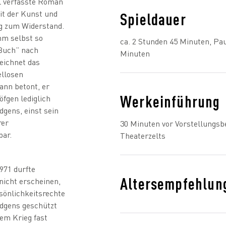
l verfasste Roman
it der Kunst und
Spieldauer
ng zum Widerstand.
hm selbst so
ca. 2 Stunden 45 Minuten, Pau
Buch” nach
Minuten
eichnet das
ellosen
ann betont, er
Werkeinführung
öfgen lediglich
dgens, einst sein
rer
30 Minuten vor Vorstellungsb
bar.
Theaterzelts
971 durfte
Altersempfehlun
nicht erscheinen,
sönlichkeitsrechte
ndgens geschützt
em Krieg fast