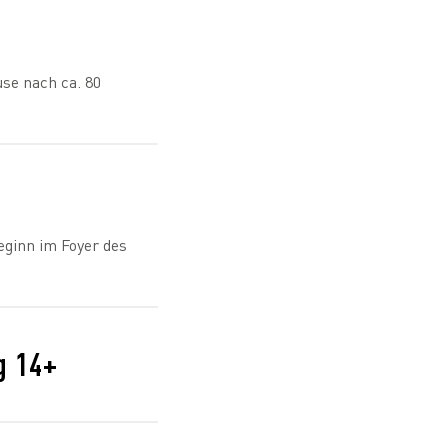
se nach ca. 80
eginn im Foyer des
g 14+