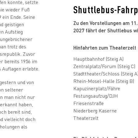
fen konnte, setzte
Shuttlebus-Fahr
ie wieder Fuß
 ein Ende. Seine
Zu den Vorstellungen am 11.,
nd geistigen
2027 fährt der Shuttlebus wi
en Aufstieg
n ungebrochener
an trotz des
Hinfahrten zum Theaterzelt
srepublik. Zuvor
Hauptbahnhof (Steig A)
er bereits 1956 im
Zentralplatz/Forum (Steig C)
 Auflagen erlebte.
Stadttheater/Schloss (Steig A
Rhein-Mosel-Halle (Steig B)
 gestern und von
Kapuzinerplatz/Fähre
on seltener
Festungsaufzug/DJH
den man nicht nur
Friesenstraße
t erkannt haben,
Niederberg Kaserne
ch bereit sind,
Theaterzelt
d vielleicht doch
rholungen als