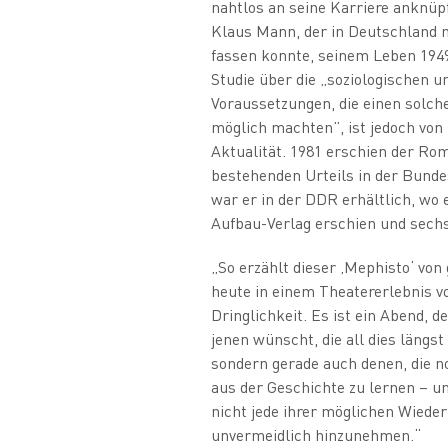
nahtlos an seine Karriere anknüp
Klaus Mann, der in Deutschland n
fassen konnte, seinem Leben 1949
Studie über die „soziologischen u
Voraussetzungen, die einen solch
möglich machten”, ist jedoch vo
Aktualität. 1981 erschien der Rom
bestehenden Urteils in der Bunde
war er in der DDR erhältlich, wo 
Aufbau-Verlag erschien und sechs
„So erzählt dieser ‚Mephisto‘ von
heute in einem Theatererlebnis v
Dringlichkeit. Es ist ein Abend, 
jenen wünscht, die all dies längs
sondern gerade auch denen, die no
aus der Geschichte zu lernen – un
nicht jede ihrer möglichen Wiede
unvermeidlich hinzunehmen.“